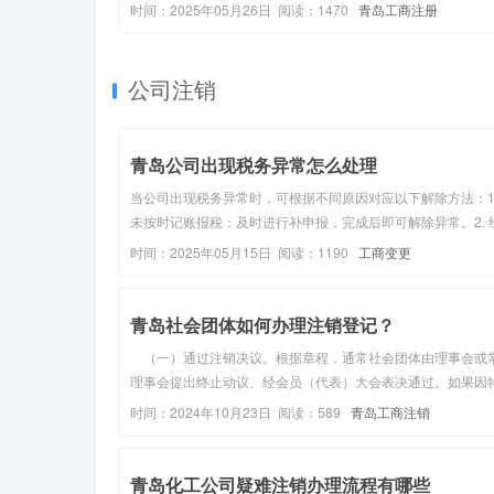
资质审核等手续。具体如下：一、核心证件清单‌营业执照‌：作
时间：2025年05月26日 阅读：1470
青岛工商注册
法经营的基本凭证，需向当地市场监督管理部门申请办理，提
定代表人身...
公司注销
青岛公司出现税务异常怎么处理
当公司出现税务异常时，可根据不同原因对应以下解除方法：1
未按时记账报税：及时进行补申报，完成后即可解除异常。2. 
营地址异常：首先办理实际经营地址的变更，完成变更后再处
时间：2025年05月15日 阅读：1190
工商变更
务异常。3. 关联企业税务异常：先解决关联公司的异常情况，
理完毕后，向...
青岛社会团体如何办理注销登记？
（一）通过注销决议。根据章程，通常社会团体由理事会或
理事会提出终止动议、经会员（代表）大会表决通过。如果因
情况不能召开相应会议的，向社会公告，并经登记管理机关认
时间：2024年10月23日 阅读：589
青岛工商注销
可。 （二）开展清算工作。在会计师事务所及有关部门的
下，组成清算组织，开始...
青岛化工公司疑难注销办理流程有哪些