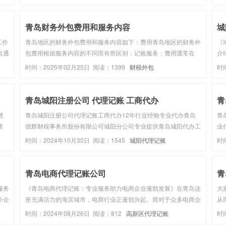
南本
土。从初创型小微企业到成长型实业公司，财税管理始终是企业稳
府
健运营的核心根基，而...
少损
青岛财务外包费用和服务内容
城
工作
青岛地区的财务外包费用和服务内容如下‌：费用青岛地区的财务外
《
名通
包费用根据服务内容的不同而有所区别：‌记账服务‌：费用通常在
介
后就
200元/月至300元/月左右‌1。‌会计报表编制和财务分析服务‌：费用
账
时间：2025年02月25日 阅读：1399
财税外包
时
般
一般在2000元/月至5000元/月之间‌1。服务内容财务...
述
元/
青岛城阳注册公司 代理记账 工商代办
青
述
青岛城阳注册公司代理记账工商代办12年行业经验专业代办青岛
青
要
德辉财税事务所股份有限公司城阳分公司专业提供青岛城阳代办工
业
了
商营业执照、城阳代理记账、城阳注册公司、城阳工商注册、城阳
账
时间：2024年10月30日 阅读：1545
城阳代理记账
时
系咨
公司注册、代办个体营业执照等业务。 http://www.haiqingda...
业
给..
青岛电商代理记账公司
青
服务
《青岛电商代理记账：专业服务助力电商企业蓬勃发展》在青岛这
大
小企
座充满活力的海滨城市，电商行业正蓬勃兴起。而对于众多电商企
从
调研
业来说，代理记账服务成为了他们专注核心业务、实现高效运营的
司
时间：2024年08月26日 阅读：812
高新区代理记账
时
供商
重要助力。代理记账对于电商企业具有诸多重要意义。首先，它能
来