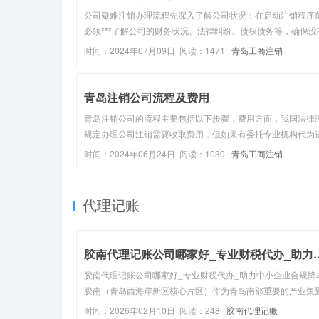
公司疑难注销办理流程先深入了解公司状况：在启动注销程序
必须***了解公司的财务状况、法律纠纷、债权债务等，确保没
遗漏。公司疑难注销是一个复杂而细致的过程，需要充分准备
时间：2024年07月09日 阅读：1471
青岛工商注销
心规划和认真执行。在整个过程中，与专业的财税咨询团队和
团队紧密合作是至关...
青岛注销公司流程及费用
青岛注销公司的流程主要包括以下步骤，费用方面，我国法律
规定办理公司注销需要收取费用，但如果有委托专业机构代为
注销办理的话，则就会收取相应的代理费，具体费用根据公司
时间：2024年06月24日 阅读：1030
青岛工商注销
情况和注销难易程度而定，一般在3千元到8千元不等。一、注
公司国税、地税登记...
代理记账
胶南代理记账公司哪家好_专业
胶南代理记账公司哪家好_专业财税代办_助力中小企业合规降
胶南（青岛西海岸新区核心片区）作为青岛南部重要的产业集
地，依托便利的交通、完善的营商配套和专属财税扶持政策，
时间：2026年02月10日 阅读：248
胶南代理记账