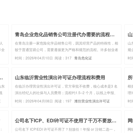
确保财务数据的***...
理
青岛企业危化品销售公司注册代办需要的流程步骤
山
人
在青岛注册一家危险化学品销售公司，因其经营产品的特殊性，相
山
年全
较于普通贸易公司，需要遵循更为严格和规范的流程。许多创业者
规
报
或企业会选择委托专业的代办服务机构来协助办理，以确保合规与
心
时间：2026年04月10日 阅读：317
青岛危化证
时
经纪
高效。以下将系统性地阐述青岛企业危化品销售公司注册代办通常
不
涉及的核心流程与步...
（不
广电节目制作许可证 申请材料+要...
山东临沂营业性演出许可证办理流程和费用
山东
在临沂办理营业性演出许可证，官方审批不收费，核心成本是3 名
根
视
演出经纪人的社保与人员费用；流程约1.5–2 个月，以线上申报、
理
空、
文旅部门审核、现场核查、领证为主。一、办理条件（临沂通用）
的
证
时间：2026年04月08日 阅读：197
潍坊营业性演出许可证
时
略直
主体：公司制企业（个体工商户不可），营业执照经营范围含演出
微
经纪 / ...
平
？
公司名下ICP、EDI许可证不使用了千万不要放任不...
网
：
公司名下 ICP/EDI 许可证不用了？别放任！年报 or 注销二选一，
网