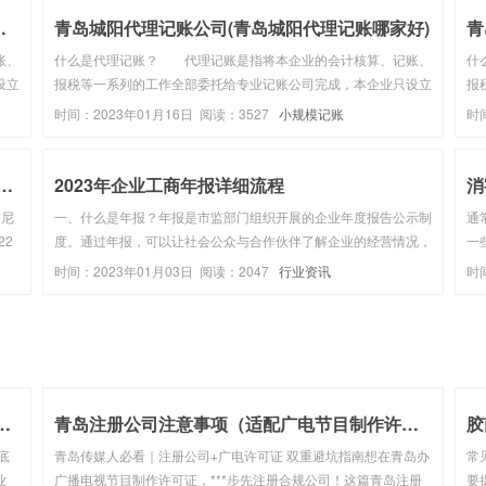
记账公司电话和记...
青岛城阳代理记账公司(青岛城阳代理记账哪家好)
青
账、
什么是代理记账？ 代理记账是指将本企业的会计核算、记账、
什
设立
报税等一系列的工作全部委托给专业记账公司完成，本企业只设立
报
账公
出纳人员，负责日常货币收支业务和财产保管等工作。代理记账公
出
时间：2023年01月16日 阅读：3527
小规模记账
时
业务
司的成立条件1、专职从业人员不少于3名；2、主管代理记账业务
司
的负责人具有会计...
的
1日起，取消对外贸易经营者备案登记手...
2023年企业工商年报详细流程
印尼
一、什么是年报？年报是市监部门组织开展的企业年度报告公示制
通
22
度。通过年报，可以让社会公众与合作伙伴了解企业的经营情况，
一
民
保障交易安全；而企业通过年报，可向外界展现企业的实力与诚信
家
时间：2023年01月03日 阅读：2047
行业资讯
时
经营的形象，利于企业的长远发展。二、哪些企业需要年报？凡是
字
在市场监督管理部门...
司最全流程及费用，新手创业一定...
青岛注册公司注意事项（适配广电节目制作许可证办理）
胶
底
青岛传媒人必看｜注册公司+广电许可证 双重避坑指南想在青岛办
常
业
广播电视节目制作许可证，***步先注册合规公司！这篇青岛注册
要