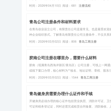
者，发现很多人其实并不是不想自己办，而是不清楚流程、怕
时间：2026年04月10日 阅读：681
注册流程
坑、怕后续税务麻烦。所以这篇文章，我就把青岛注册公司的
流程、费用，以及新手最...
青岛公司注册条件和材料要求
在青岛创业设立公司，有限责任公司是最常见、也是最受欢迎
种企业组织形式。了解青岛有限责任公司注册条件，不仅关系
业能否顺利取得营业执照，更直接影响后续银行开户、税务登
时间：2026年03月02日 阅读：806
青岛工商注册
正常经营。在青岛创业设立公司，有限责任公司是最常见、也
受欢迎的一种企业组...
胶南公司注册在哪里办，需要什么材料
胶南（现属青岛西海岸新区/黄岛区）公司注册，可线上一网通
或线下窗口办理，核心材料为**核名、地址证明、章程、股东/
人/监事身份材料。 一、办理地点（2026年最新） 1. 线下窗口
时间：2026年03月02日 阅读：1544
青岛工商注册
（胶南/黄岛区）西海岸新区政务服务中心（胶南主厅） 地址
岛市...
青岛健身房需要办理什么证件和手续
‌开健身房必须办理的核心证件包括营业执照、消防许可证、卫
可证和税务登记证‌，同时还需完成租赁合同备案、消防验收、