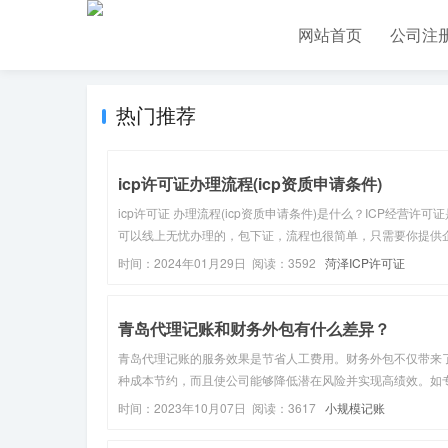
网站首页
公司注
热门推荐
icp许可证办理流程(icp资质申请条件)
icp许可证 办理流程(icp资质申请条件)是什么？ICP经营许可证
可以线上无忧办理的，包下证，流程也很简单，只需要你提供
营业执照、法人身份证这些基础材料就可以。加急10-20工作
时间：2024年01月29日 阅读：3592
菏泽ICP许可证
证，普通20-60工作日拿证。在了解ICP 许可证具体流程之...
青岛代理记账和财务外包有什么差异？
青岛代理记账的服务效果是节省人工费用。财务外包不仅带来
种成本节约，而且使公司能够降低潜在风险并实现高绩效。如
的财务外包服务可以为企业提供各类税收筹划建议，减轻企业
时间：2023年10月07日 阅读：3617
小规模记账
负;如果金融外包可以引入管理会计的一些工具，为企业决策提
可靠的数据分析。在寻...