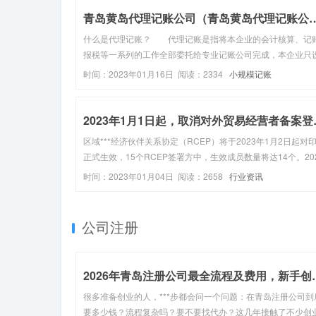
青岛黄岛代理记账公司（青岛黄岛代理
什么是代理记账？ 代理记账是指将本企业的会计核算、记
报税等一系列的工作全部委托给专业记账公司完成，本企业只
出纳人员，负责日常货币收支业务和财产保管等工作。代理记
时间：2023年01月16日 阅读：2334
小规模记账
司的成立条件1、专职从业人员不少于3名；2、主管代理记账
的负责人具有会计...
2023年1月
区域***经济伙伴关系协定（RCEP）将于2023年1月2日起对
正式生效，15个RCEP签署方中，生效成员数量将达14个。20
年12月30日，全国人民代表大会常务委员会关于修改《中华人
时间：2023年01月04日 阅读：2658
行业资讯
共和国对外贸易法》的决定（2022年12月30日第十三届全...
公司注册
2026年青岛注册公
很多准备创业的人，***步都会问一个问题：在青岛注册公司到
要多少钱？流程复杂吗？要不要找代办？这几年接触了不少创