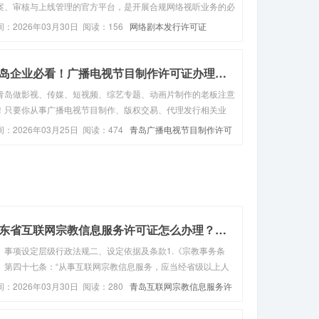
案、审核与上线管理的官方平台，是开展合规网络视听业务的必
入口。一、系统分类与适用范围目前主要分为三大官方系统，根
间：2026年03月30日 阅读：156
网络剧本发行许可证
节目类型、投资规模、审核层级区分使用。重点网络影视剧信息
案系统，适用于重...
青岛企业必看！广播电视节目制作许可证办理全攻略，条...
青岛做影视、传媒、短视频、综艺专题、动画片制作的老板注意
！只要你从事广播电视节目制作、版权交易、代理发行相关业
，没有这本《广播电视节目制作经营许可证》，一律属于违规经
间：2026年03月25日 阅读：474
青岛广播电视节目制作许可
，轻则罚款整改，重则停业追责，想合规接单、拓展业务，这本
是必备门槛！很多青...
山东省互联网宗教信息服务许可证怎么办理？（服务指南...
、事项设定层级行政法规二、设定依据及条款1.《宗教事务条
》第四十七条：“从事互联网宗教信息服务，应当经省级以上人
政府宗教事务部门审核同意后，按照国家互联网信息服务管理有
间：2026年03月30日 阅读：280
青岛互联网宗教信息服务许
规定办理。”2.《互联网宗教信息服务管理办法》第七条：“从 事
证
网宗教信...