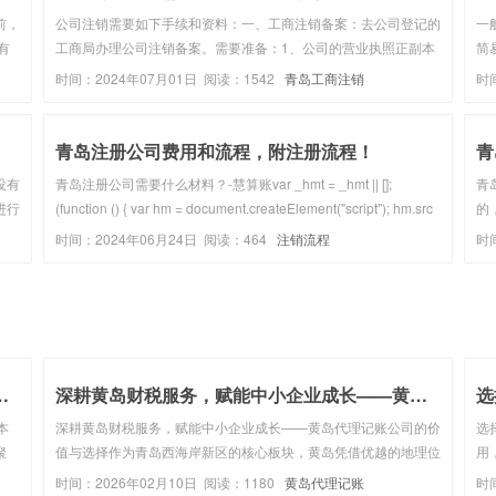
前，
公司注销需要如下手续和资料：一、工商注销备案：去公司登记的
一
有
工商局办理公司注销备案。需要准备：1、公司的营业执照正副本
简
、精
原件及副本复印件；2、公司股东会决议(成立清算组、解散公
料
时间：2024年07月01日 阅读：1542
青岛工商注销
时
律师
司）；3、委托代理人证明；4、注销申请书；5、公章；6、公司
完
老章程。二、注销登...
青岛注册公司费用和流程，附注册流程！
青
没有
青岛注册公司需要什么材料？-慧算账var _hmt = _hmt || [];
青
进行
(function () { var hm = document.createElement("script"); hm.src
的
经营
= "https://hm.baidu....
务
时间：2024年06月24日 阅读：464
注销流程
时
销
工
税
财税代办_助力中小企业...
深耕黄岛财税服务，赋能中小企业成长——黄岛代理记账...
选
本
深耕黄岛财税服务，赋能中小企业成长——黄岛代理记账公司的价
选
聚
值与选择作为青岛西海岸新区的核心板块，黄岛凭借优越的地理位
用
成为
置、完善的产业配套和宽松的营商环境，成为中小企业集聚的热
理
时间：2026年02月10日 阅读：1180
黄岛代理记账
时