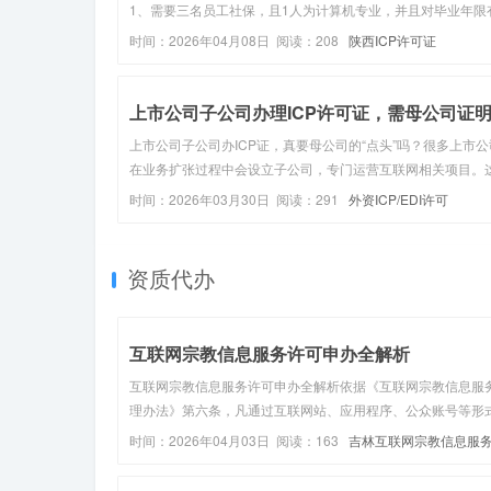
1、需要三名员工社保，且1人为计算机专业，并且对毕业年限
要求。2、抽查制，尤其是西安的，通管局有抽查机制，主要
时间：2026年04月08日 阅读：208
陕西ICP许可证
工和计算机人员在不在场。如果上述问题无法解决的，可以委
办操作，以我们...
上市公司子公司办ICP证，真要母公司的“点头”吗？很多上市公
在业务扩张过程中会设立子公司，专门运营互联网相关项目。
候问题就来了：子公司想申请ICP许可证，到底要不要母公司
时间：2026年03月30日 阅读：291
外资ICP/EDI许可
明？ 这个看似简单的问题，其实藏着不少门道。一、ICP许可
申请主体...
资质代办
互联网宗教信息服务许可申办全解析
互联网宗教信息服务许可申办全解析依据《互联网宗教信息服
理办法》第六条，凡通过互联网站、应用程序、公众账号等形
社会公众提供宗教教义、文化、活动等信息服务，均须取得《
时间：2026年04月03日 阅读：163
吉林互联网宗教信息服
网宗教信息服务许可证》。以下为申办全流程及规范要点：一
可证
体资质与申请条件1...