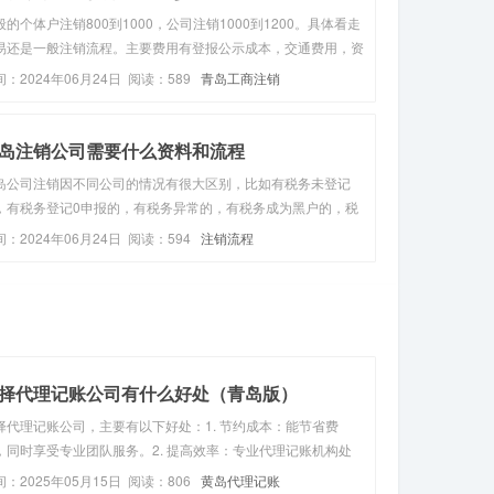
般的个体户注销800到1000，公司注销1000到1200。具体看走
易还是一般注销流程。主要费用有登报公示成本，交通费用，资
成本，但若是有罚款、欠税等问题，那么还需要将这些税款补缴
间：2024年06月24日 阅读：589
青岛工商注销
成才能办理注销。...
岛注销公司需要什么资料和流程
岛公司注销因不同公司的情况有很大区别，比如有税务未登记
，有税务登记0申报的，有税务异常的，有税务成为黑户的，税
正常申报的不欠税的，税务正常申报欠税的；还有工商异常的，
间：2024年06月24日 阅读：594
注销流程
商被列入黑名单的，工商吊销的。青岛公司注销的流程，先注销
务，再注销工商一、...
择代理记账公司有什么好处（青岛版）
择代理记账公司，主要有以下好处：1. 节约成本：能节省费
，同时享受专业团队服务。2. 提高效率：专业代理记账机构处
账务更高效，差错率更低。3. 正规专业：代理记账机构经过政
间：2025年05月15日 阅读：806
黄岛代理记账