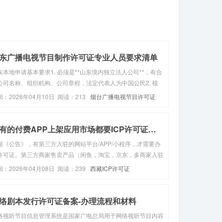
记账服务流程，其...
东广播电视节目制作许可证专业人员要求清单
东本地申请基本要求1. 必须是**山东境内独立法人公司**，有合
公司名称、组织机构、公司章程，法定代表人为中国公民2. 核
硬性要求：配备不少于3名广播电视及相关专业管理人员（缺一
间：2026年04月10日 阅读：213
烟台广播电视节目许可证
可，纯行政、财务人员不计入），具体要求清单如下 人数要求
可缩...
所有的付费APP上架应用市场都要ICP许可证吗？
据《公告》，有第三方入驻的网站平台/APP/小程序，才需要办
许可证。第三方商家售卖产品（闲鱼，淘宝，京东，多商家入驻
小程序，等等）第三方用户发布信息（抖音，今日头条，知乎，
间：2026年04月08日 阅读：239
西藏ICP许可证
博，豆瓣，天涯社区，虎扑论坛，交友小程序，相亲平台，招聘
台等等）总结...
络剧本发行许可证备案-办理流程和材料
络视听节目信息管理系统是国家广电总局用于网络视听节目内容