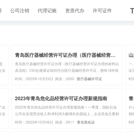
T
册
公司注销
代理记账
资质代办
许可证件
青岛医疗器械经营许可证办理（医疗器械经营许可证代办...
山
是
青岛医疗器械经营许可证办理（医疗器械经营许可证办理的材料以
一
企业
及流程）CIO合规保证组织代办医疗器械经营许可证，拥有18年医
证
日拿
疗器械网上备案经验，一站式绿色通道百人规范团队+上万家医疗
相
时间：2023年10月23日 阅读：2050
医疗器械许可证
时
器械网上备案服务案例，致力于每一位客户省心省时省力！立即咨
品
询我们获取方案...
据
2023年青岛危化品经营许可证办理新规指南
了这
2022年青岛危化品经营许可证办理新规指南！一季度，国际石油
什
专业
公司在实现营业收入和净利润大幅增长的基础上，企业其他主要财
报
税
务指标也持续向好。壳牌实现经营现金流148亿美元，同比增加
出
时间：2023年10月06日 阅读：2911
青岛危化证
时
供
78%，实现自由现金流105亿美元，同比增加36.4%，公司净债务
司
下降至4...
的