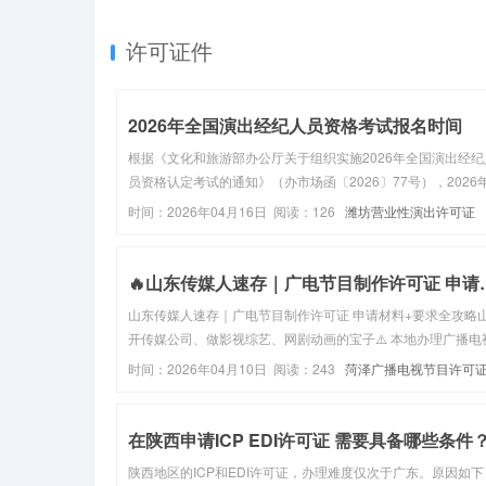
的方法，包括通过多...
许可证件
2026年全国演出经纪人员资格考试报名时间
根据《文化和旅游部办公厅关于组织实施2026年全国演出经纪
员资格认定考试的通知》（办市场函〔2026〕77号），2026
国演出经纪人员资格认定考试定于2026年5月30日举行。一、
时间：2026年04月16日 阅读：126
潍坊营业性演出许可证
名条件（一）同时符合下列条件的人员可以报名参加全国演出
人员...
🔥山东传媒人速存｜
山东传媒人速存｜广电节目制作许可证 申请材料+要求全攻略
开传媒公司、做影视综艺、网剧动画的宝子⚠️ 本地办理广播电
节目制作经营许可证，材料、要求一次性讲透，照着准备不跑
时间：2026年04月10日 阅读：243
菏泽广播电视节目许可
不踩坑！不管是新公司办证、还是资质续期，这篇山东专属攻
接抄作业，合规...
在陕西申请ICP EDI许可证 需要具备哪些条件
陕西地区的ICP和EDI许可证，办理难度仅次于广东。原因如下