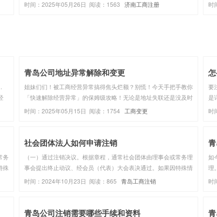
为合
理。2. 税务登记证：在营业执照办理完成后，需要在税务局进行
业
时间：2025年05月26日 阅读：1563
济南工商注册
时
交法
税务登记。3. 组织机构代码证：前往当地质量技术监督局办理。4.
基
健身教...
称
青岛公司地址异常解除和变更
怎
.
姐妹们们！被工商经营异常搞得焦头烂额？别慌！今天手把手教你
要
经
「快速解除经营异常」的保姆级攻略！无论是地址失联还是没及时
是
理税
公示信息，照着抄作业就能轻松搞定～快收好这份干货，别让异常
人
时间：2025年05月15日 阅读：1754
工商变更
时
处
影响公司信誉！地址异常:(通过登记的住所或者经营场所无法联xi)
算
遇到这种情况...
等
社会团体法人如何申请注销
青
常务
（一）通过注销决议。根据章程，通常社会团体由理事会或常务理
如
特殊
事会提出终止动议、经会员（代表）大会表决通过。如果因特殊情
理
况不能召开相应会议的，向社会公告，并经登记管理机关认
营
时间：2024年10月23日 阅读：865
青岛工商注销
时
指导
可。 （二）开展清算工作。在会计师事务所及有关部门的指导
务
下，组成清算组织，开始清...
网
青岛公司注销需要哪些手续和资料
青