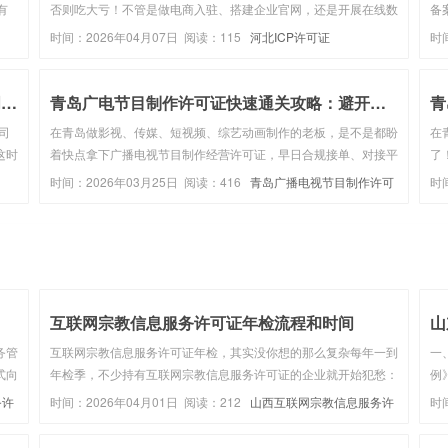
有
否则吃大亏！不管是做电商入驻、搭建企业官网，还是开展在线数
备
看员
据处理业务，ICP、EDI 许可证都是企业的 “合规通行证”。但很多
备
时间：2026年04月07日 阅读：115
河北ICP许可证
时
托代
公司业务调整后，就把闲置的 ICP/EDI 许可证扔...
据
备
上市公司子公司办理ICP许可证，需母公司证明吗？
青岛广电节目制作许可证快速通关攻略：避开雷区，10...
司
在青岛做影视、传媒、短视频、综艺动画制作的老板，是不是都盼
在
这时
着快点拿下广播电视节目制作经营许可证，早日合规接单、对接平
了
出证
台资源？偏偏很多企业踩坑无数，材料反复补正、审核屡屡驳回，
务
时间：2026年03月25日 阅读：416
青岛广播电视节目制作许可
时
证的
原本半个月能搞定的事，拖上一两个月还没动静，白白错失业务机
营
证
证
会。其实想要快速通...
证
互联网宗教信息服务许可证年检流程和时间
务管
互联网宗教信息服务许可证年检，其实没你想的那么复杂每年一到
一
式向
年检季，不少持有互联网宗教信息服务许可证的企业就开始犯愁：
例
互联
材料怎么准备？流程走哪几步？时间节点要注意什么？别急，今天
民
务许
时间：2026年04月01日 阅读：212
山西互联网宗教信息服务许
时
、主
咱们就来把这件事掰开揉碎讲清楚，让你轻松应对年检，少走弯
关
可证
可
路。年检不是“走过场...
互联