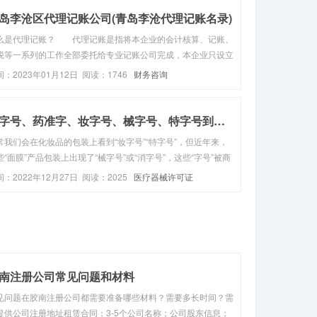
岛李沧区代理记账公司(青岛李沧代理记账名录)
么是代理记账？ 代理记账是指将本企业的会计核算、记账、
税等一系列的工作全部委托给专业记账公司完成，本企业只设立
纳人员，负责日常货币收支业务和财产保管等工作。代理记账公
间：2023年01月12日 阅读：1746
财务咨询
的成立条件1、专职从业人员不少于3名；2、主管代理记账业务
负责人具有会计...
消字号、药准字、妆字号、械字号、特字号到底代表什么...
常我们会在化妆品的包装上看到“妆字号”“特字号”，但近年来，
些“面膜”产品包装上出现了“械字号”或“消字号”，这些“字号”被商
作为卖点，在市场上掀起热潮。这些“字号”到底代表什么呢？“妆
间：2022年12月27日 阅读：2025
医疗器械许可证
号”化妆品化妆品上标注的“妆字号”，是非特殊用途化妆品经...
南注册公司常见问题和材料
见问题在胶南注册公司都需要准备哪些材料？需要多长时间？需
提供公司注册地址租赁合同；3-5个公司名称；公司股东信息；