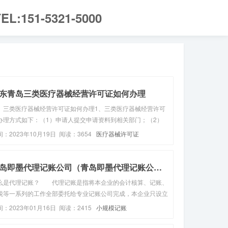
EL:151-5321-5000
东青岛三类医疗器械经营许可证如何办理
、三类医疗器械经营许可证如何办理1、三类医疗器械经营许可
办理方式如下：（1）申请人提交申请资料到相关部门；（2）
关部门受理申请人的申请；（3）到实际场地进行勘察以及对产
间：2023年10月19日 阅读：3654
医疗器械许可证
进行审核；（4）准予颁发三类医疗器械许可证。2、法律依
：《医疗器械监督管...
青岛即墨代理记账公司（青岛即墨代理记账公司电话和费...
么是代理记账？ 代理记账是指将本企业的会计核算、记账、
税等一系列的工作全部委托给专业记账公司完成，本企业只设立
纳人员，负责日常货币收支业务和财产保管等工作。代理记账公
间：2023年01月16日 阅读：2415
小规模记账
的成立条件1、专职从业人员不少于3名；2、主管代理记账业务
负责人具有会计...