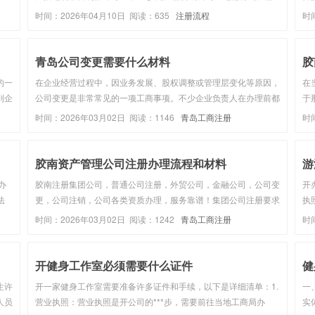
踩
公司专属注意事项，***适配广电资质办理，从头到尾不踩坑✅不
股
时间：2026年04月10日 阅读：635
注册流程
时
真实
管是新创业注册公司，还是为了办广电证补全公司资质，照着这些
个
要求来，后续办证...
（
青岛公司变更需要什么材料
胶
的一
在企业经营过程中，因业务发展、股权调整或管理层变化等原因，
在
到企
公司变更是非常常见的一项工商事项。不少企业负责人在办理前都
于
记及
会关心一个核心问题：青岛公司变更需要什么材料?本文将围绕这
成
时间：2026年03月02日 阅读：1146
青岛工商注册
时
是最
一问题，从材料清单、办理流在企业经营过程中，因业务发展、股
有
权调整或管理层变化...
司
胶南资产管理公司注册办理流程和材料
游
办
胶南注册集团公司，普通公司注册，外贸公司，金融公司，公司变
开
法
更，公司注销，公司各类资质办理，服务靠谱！集团公司注册要求
执
有哪些？集团公司注册需提交的材料1、母公定代表人签署的《企
个
时间：2026年03月02日 阅读：1242
青岛工商注册
时
：青
业集团设立登记申请书》(母公司加盖);2、母公司签署的《代表或
提
者共同委托代理...
料，
开健身工作室必须需要什么证件
健
生许
开一家健身工作室需要准备许多证件和手续，以下是详细清单：1.
一
人员
营业执照：营业执照是开公司的***步，需要前往当地工商局办
实