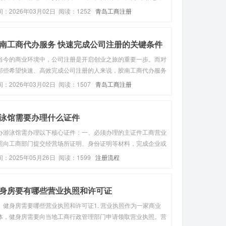
东投资比例；公司注册资金；公司经营范围，注册公司一般1-3
间：2026年03月02日 阅读：1252
青岛工商注册
工作日即可下证！公司注册下来后能拿到哪些资料？营业执照
正、副本）；公...
南工商代办服务 快速完成公司注册的关键条件
当今的商业环境中，公司注册是开启创业之旅的重要一步。而对
那些希望快速、高效完成公司注册的人来说，胶南工商代办服务
为了一个***吸引力的选择。那么，要实现快速完成公司注册，
间：2026年03月02日 阅读：1507
青岛工商注册
哪些关键条件呢？首先，准确齐全的资料准备是基础。这包括公
章程、股东身份证...
泳馆需要办理什么证件
办游泳馆需办理以下核心证件：一、必须办理的主证件‌工商营业
照‌向工商部门提交经营场所证明、身份证明等材料，完成企业或
体注册登记。这是合法经营的基础证件。‌公共场所卫生许可证‌需
间：2025年05月26日 阅读：1599
注册流程
供泳池循环消毒方案、水质检测报告、从业人员健康证明等材
由卫生监...
身房要有哪些营业执照和许可证
、健身房需要哪些营业执照和许可证1. 营业执照作为一家商业
体，健身房需要向当地工商行政管理部门申请领取营业执照。营