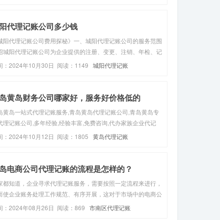
审批，专业且正规，保障经济责任，免除企业后顾之忧。4. 减
失：可避...
阳代理记账公司多少钱
城阳代理记账公司费用探秘》一、城阳代理记账公司的服务范围
绍城阳代理记账公司为企业提供的注册、变更、注销、年检、记
等多种服务内容。二、收费标准分析（一）小规模纳税人收费阐
间：2024年10月30日 阅读：1149
城阳代理记账
小规模纳税人代理记账的常见价格区间，如每月100元起、200
月等。（二...
岛黄岛财务公司哪家好，服务好价格低的
岛黄岛一站式代理记账服务,青岛黄岛代理记账公司,青岛黄岛专
代理记账公司,多年经验,经验丰富,免费咨询,代办家族企业代记
,股份公司代理记账/做账,公司变更转让等全程代办,客服在线,专
间：2024年10月12日 阅读：1805
黄岛代理记账
从事公司代理记账多年,代理记账专业,足不出户代理记账。,来电
.
岛电商公司代理记账的流程是怎样的？
家都知道，企业寻求代理记账服务，需要按照一定流程来进行，
而使企业账务处理工作规范、有序开展，这对于市场中的电商公
来说也是如此。那么，电商公司代理记账的流程是怎样的?接下
间：2024年08月26日 阅读：869
市南区代理记账
，本文来带您对此进行具体了解!一般来说，有关于电商公司代