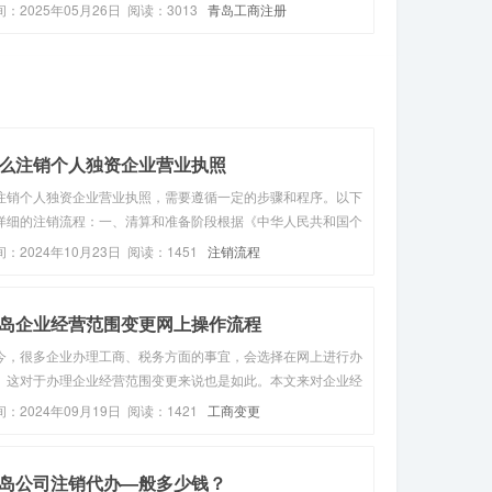
执照是证明企业合法经营的重要凭证，也是企业进行商业活动的
间：2025年05月26日 阅读：3013
青岛工商注册
础。在申请营业执照之前，您需要准备相关的材料，包括企业名
、地址、经营范...
么注销个人独资企业营业执照
注销个人独资企业营业执照，需要遵循一定的步骤和程序。以下
详细的注销流程：一、清算和准备阶段根据《中华人民共和国个
独资企业法》第二十六条，个人独资企业解散时，应当进行清
间：2024年10月23日 阅读：1451
注销流程
。因此，在注销前，需要对企业的财产进行清算，处理债权债务
问题。准备好相关材...
岛企业经营范围变更网上操作流程
今，很多企业办理工商、税务方面的事宜，会选择在网上进行办
。这对于办理企业经营范围变更来说也是如此。本文来对企业经
范围变更网上操作流程进行介绍！如今，很多企业办理工商、税
间：2024年09月19日 阅读：1421
工商变更
方面的事宜，为了节省办理时间，提高办事效率，其一般选择在
上进行办理。这对...
岛公司注销代办—般多少钱？