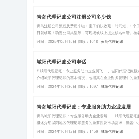
初创企业、小微企业、实业公司扎根发展的优选之地。对于胶
地企业而言，财税管理...
青岛代理记账公司注册公司多少钱
青岛注册公司流程及费用来啦！宝子们快收藏！时间短，1 个
日就够啦！确定公司类型等，可现场或线上提交核名申请。核
过后提交材料，预审通过后按Y约时间去工商局递交申请。然
时间：2025年05月15日 阅读：1018
黄岛代理记账
能領取执照和公章啦，现在申请公章还是免费的哦！注册费一
300-500 ...
城阳代理记账公司电话
# 城阳代理记账：专业服务助力企业腾飞 一、城阳代理记账概
介绍城阳代理记账的基本情况，包括其在企业财务管理中的重
性。二、代理记账流程 （一）市场调研与选择服务提供商讲述
时间：2024年10月30日 阅读：1697
城阳代理记账
解城阳代理记账市场及选择合适服务提供商的方法。（二）联
询与签订合同说明与...
青岛城阳代理记账：专业服务助力企业发展
青岛城阳代理记账：专业服务助力企业发展一、城阳代理记账
概述介绍城阳地区代理记账服务的重要性及市场需求，涵盖中
业对专业财税服务的依赖。二、代理记账流程详解（一）市场
时间：2024年10月12日 阅读：1456
城阳代理记账
与选择阐述了解城阳代理记账服务市场及选择信誉良好服务提