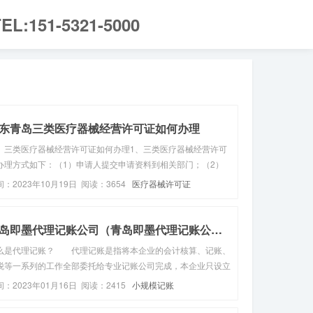
EL:151-5321-5000
东青岛三类医疗器械经营许可证如何办理
、三类医疗器械经营许可证如何办理1、三类医疗器械经营许可
办理方式如下：（1）申请人提交申请资料到相关部门；（2）
关部门受理申请人的申请；（3）到实际场地进行勘察以及对产
间：2023年10月19日 阅读：3654
医疗器械许可证
进行审核；（4）准予颁发三类医疗器械许可证。2、法律依
：《医疗器械监督管...
青岛即墨代理记账公司（青岛即墨代理记账公司电话和费...
么是代理记账？ 代理记账是指将本企业的会计核算、记账、
税等一系列的工作全部委托给专业记账公司完成，本企业只设立
纳人员，负责日常货币收支业务和财产保管等工作。代理记账公
间：2023年01月16日 阅读：2415
小规模记账
的成立条件1、专职从业人员不少于3名；2、主管代理记账业务
负责人具有会计...