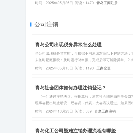
资质审核等手续。具体如下：一、核心证件清单‌营业执照‌：作
时间：2025年05月26日 阅读：1470
青岛工商注册
法经营的基本凭证，需向当地市场监督管理部门申请办理，提
定代表人身...
公司注销
青岛公司出现税务异常怎么处理
当公司出现税务异常时，可根据不同原因对应以下解除方法：1
未按时记账报税：及时进行补申报，完成后即可解除异常。2. 
营地址异常：首先办理实际经营地址的变更，完成变更后再处
时间：2025年05月15日 阅读：1190
工商变更
务异常。3. 关联企业税务异常：先解决关联公司的异常情况，
理完毕后，向...
青岛社会团体如何办理注销登记？
（一）通过注销决议。根据章程，通常社会团体由理事会或
理事会提出终止动议、经会员（代表）大会表决通过。如果因
情况不能召开相应会议的，向社会公告，并经登记管理机关认
时间：2024年10月23日 阅读：589
青岛工商注销
可。 （二）开展清算工作。在会计师事务所及有关部门的
下，组成清算组织，开始...
青岛化工公司疑难注销办理流程有哪些