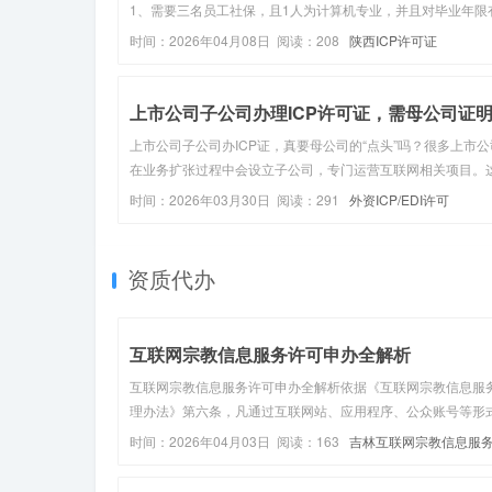
1、需要三名员工社保，且1人为计算机专业，并且对毕业年限
要求。2、抽查制，尤其是西安的，通管局有抽查机制，主要
时间：2026年04月08日 阅读：208
陕西ICP许可证
工和计算机人员在不在场。如果上述问题无法解决的，可以委
办操作，以我们...
上市公司子公司办ICP证，真要母公司的“点头”吗？很多上市公
在业务扩张过程中会设立子公司，专门运营互联网相关项目。
候问题就来了：子公司想申请ICP许可证，到底要不要母公司
时间：2026年03月30日 阅读：291
外资ICP/EDI许可
明？ 这个看似简单的问题，其实藏着不少门道。一、ICP许可
申请主体...
资质代办
互联网宗教信息服务许可申办全解析
互联网宗教信息服务许可申办全解析依据《互联网宗教信息服
理办法》第六条，凡通过互联网站、应用程序、公众账号等形
社会公众提供宗教教义、文化、活动等信息服务，均须取得《
时间：2026年04月03日 阅读：163
吉林互联网宗教信息服
网宗教信息服务许可证》。以下为申办全流程及规范要点：一
可证
体资质与申请条件1...