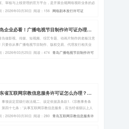
案、审核与上线管理的官方平台，是开展合规网络视听业务的必
入口。一、系统分类与适用范围目前主要分为三大官方系统，根
间：2026年03月30日 阅读：156
网络剧本发行许可证
节目类型、投资规模、审核层级区分使用。重点网络影视剧信息
案系统，适用于重...
青岛企业必看！广播电视节目制作许可证办理全攻略，条...
青岛做影视、传媒、短视频、综艺专题、动画片制作的老板注意
！只要你从事广播电视节目制作、版权交易、代理发行相关业
，没有这本《广播电视节目制作经营许可证》，一律属于违规经
间：2026年03月25日 阅读：474
青岛广播电视节目制作许可
，轻则罚款整改，重则停业追责，想合规接单、拓展业务，这本
是必备门槛！很多青...
山东省互联网宗教信息服务许可证怎么办理？（服务指南...
、事项设定层级行政法规二、设定依据及条款1.《宗教事务条
》第四十七条：“从事互联网宗教信息服务，应当经省级以上人
政府宗教事务部门审核同意后，按照国家互联网信息服务管理有
间：2026年03月30日 阅读：280
青岛互联网宗教信息服务许
规定办理。”2.《互联网宗教信息服务管理办法》第七条：“从 事
证
网宗教信...