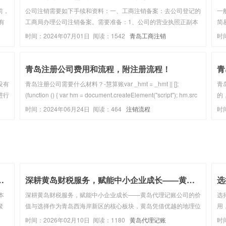
前，
公司注销需要如下手续和资料：一、工商注销备案：去公司登记的
一
有
工商局办理公司注销备案。需要准备：1、公司的营业执照正副本
简
、精
原件及副本复印件；2、公司股东会决议(成立清算组、解散公
料
时间：2024年07月01日 阅读：1542
青岛工商注销
时
律师
司）；3、委托代理人证明；4、注销申请书；5、公章；6、公司
完
老章程。二、注销登...
青岛注册公司费用和流程，附注册流程！
青
没有
青岛注册公司需要什么材料？-慧算账var _hmt = _hmt || [];
青
进行
(function () { var hm = document.createElement("script"); hm.src
的
经营
= "https://hm.baidu....
务
时间：2024年06月24日 阅读：464
注销流程
时
销
工
税
财税代办_助力中小企业...
深耕黄岛财税服务，赋能中小企业成长——黄岛代理记账...
选
本
深耕黄岛财税服务，赋能中小企业成长——黄岛代理记账公司的价
选
聚
值与选择作为青岛西海岸新区的核心板块，黄岛凭借优越的地理位
用
成为
置、完善的产业配套和宽松的营商环境，成为中小企业集聚的热
理
时间：2026年02月10日 阅读：1180
黄岛代理记账
时