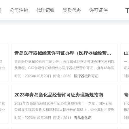
T
册
公司注销
代理记账
资质代办
许可证件
青岛医疗器械经营许可证办理（医疗器械经营许可证代办...
山
是
青岛医疗器械经营许可证办理（医疗器械经营许可证办理的材料以
一
企业
及流程）CIO合规保证组织代办医疗器械经营许可证，拥有18年医
证
日拿
疗器械网上备案经验，一站式绿色通道百人规范团队+上万家医疗
相
时间：2023年10月23日 阅读：2050
医疗器械许可证
时
器械网上备案服务案例，致力于每一位客户省心省时省力！立即咨
品
询我们获取方案...
据
2023年青岛危化品经营许可证办理新规指南
了这
2022年青岛危化品经营许可证办理新规指南！一季度，国际石油
什
专业
公司在实现营业收入和净利润大幅增长的基础上，企业其他主要财
报
税
务指标也持续向好。壳牌实现经营现金流148亿美元，同比增加
出
时间：2023年10月06日 阅读：2911
青岛危化证
时
供
78%，实现自由现金流105亿美元，同比增加36.4%，公司净债务
司
下降至4...
的