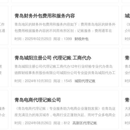
南本
土。从初创型小微企业到成长型实业公司，财税管理始终是企业稳
府
健运营的核心根基，而...
少损
青岛财务外包费用和服务内容
城
工作
青岛地区的财务外包费用和服务内容如下‌：费用青岛地区的财务外
《
名通
包费用根据服务内容的不同而有所区别：‌记账服务‌：费用通常在
介
后就
200元/月至300元/月左右‌1。‌会计报表编制和财务分析服务‌：费用
账
时间：2025年02月25日 阅读：1399
财税外包
时
般
一般在2000元/月至5000元/月之间‌1。服务内容财务...
述
元/
青岛城阳注册公司 代理记账 工商代办
青
述
青岛城阳注册公司代理记账工商代办12年行业经验专业代办青岛
青
要
德辉财税事务所股份有限公司城阳分公司专业提供青岛城阳代办工
业
了
商营业执照、城阳代理记账、城阳注册公司、城阳工商注册、城阳
账
时间：2024年10月30日 阅读：1545
城阳代理记账
时
系咨
公司注册、代办个体营业执照等业务。 http://www.haiqingda...
业
给..
青岛电商代理记账公司
青
服务
《青岛电商代理记账：专业服务助力电商企业蓬勃发展》在青岛这
大
小企
座充满活力的海滨城市，电商行业正蓬勃兴起。而对于众多电商企
从
调研
业来说，代理记账服务成为了他们专注核心业务、实现高效运营的
司
时间：2024年08月26日 阅读：812
高新区代理记账
时
供商
重要助力。代理记账对于电商企业具有诸多重要意义。首先，它能
来