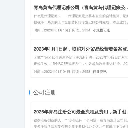
青岛黄岛代理记账公司（青岛黄岛代理
什么是代理记账？ 代理记账是指将本企业的会计核算、记
报税等一系列的工作全部委托给专业记账公司完成，本企业只
出纳人员，负责日常货币收支业务和财产保管等工作。代理记
时间：2023年01月16日 阅读：2334
小规模记账
司的成立条件1、专职从业人员不少于3名；2、主管代理记账
的负责人具有会计...
2023年1月
区域***经济伙伴关系协定（RCEP）将于2023年1月2日起对
正式生效，15个RCEP签署方中，生效成员数量将达14个。20
年12月30日，全国人民代表大会常务委员会关于修改《中华人
时间：2023年01月04日 阅读：2658
行业资讯
共和国对外贸易法》的决定（2022年12月30日第十三届全...
公司注册
2026年青岛注册公
很多准备创业的人，***步都会问一个问题：在青岛注册公司到
要多少钱？流程复杂吗？要不要找代办？这几年接触了不少创