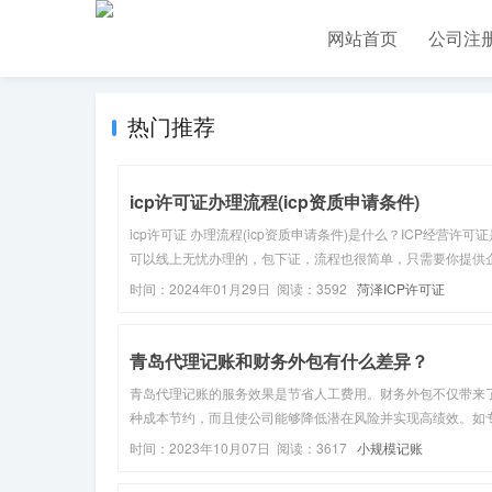
网站首页
公司注
热门推荐
icp许可证办理流程(icp资质申请条件)
icp许可证 办理流程(icp资质申请条件)是什么？ICP经营许可证
可以线上无忧办理的，包下证，流程也很简单，只需要你提供
营业执照、法人身份证这些基础材料就可以。加急10-20工作
时间：2024年01月29日 阅读：3592
菏泽ICP许可证
证，普通20-60工作日拿证。在了解ICP 许可证具体流程之...
青岛代理记账和财务外包有什么差异？
青岛代理记账的服务效果是节省人工费用。财务外包不仅带来
种成本节约，而且使公司能够降低潜在风险并实现高绩效。如
的财务外包服务可以为企业提供各类税收筹划建议，减轻企业
时间：2023年10月07日 阅读：3617
小规模记账
负;如果金融外包可以引入管理会计的一些工具，为企业决策提
可靠的数据分析。在寻...