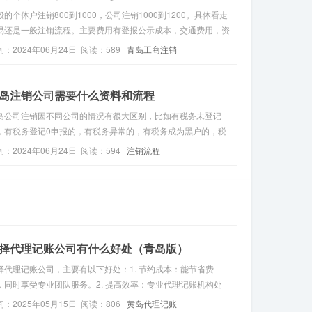
般的个体户注销800到1000，公司注销1000到1200。具体看走
易还是一般注销流程。主要费用有登报公示成本，交通费用，资
成本，但若是有罚款、欠税等问题，那么还需要将这些税款补缴
间：2024年06月24日 阅读：589
青岛工商注销
成才能办理注销。...
岛注销公司需要什么资料和流程
岛公司注销因不同公司的情况有很大区别，比如有税务未登记
，有税务登记0申报的，有税务异常的，有税务成为黑户的，税
正常申报的不欠税的，税务正常申报欠税的；还有工商异常的，
间：2024年06月24日 阅读：594
注销流程
商被列入黑名单的，工商吊销的。青岛公司注销的流程，先注销
务，再注销工商一、...
择代理记账公司有什么好处（青岛版）
择代理记账公司，主要有以下好处：1. 节约成本：能节省费
，同时享受专业团队服务。2. 提高效率：专业代理记账机构处
账务更高效，差错率更低。3. 正规专业：代理记账机构经过政
间：2025年05月15日 阅读：806
黄岛代理记账