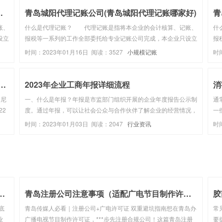
记账公司电话和记...
青岛城阳代理记账公司(青岛城阳代理记账哪家好)
青
账、
什么是代理记账？ 代理记账是指将本企业的会计核算、记账、
什
设立
报税等一系列的工作全部委托给专业记账公司完成，本企业只设立
报
账公
出纳人员，负责日常货币收支业务和财产保管等工作。代理记账公
出
时间：2023年01月16日 阅读：3527
小规模记账
时
业务
司的成立条件1、专职从业人员不少于3名；2、主管代理记账业务
司
的负责人具有会计...
的
1日起，取消对外贸易经营者备案登记手...
2023年企业工商年报详细流程
印尼
一、什么是年报？年报是市监部门组织开展的企业年度报告公示制
通
22
度。通过年报，可以让社会公众与合作伙伴了解企业的经营情况，
一
民
保障交易安全；而企业通过年报，可向外界展现企业的实力与诚信
家
时间：2023年01月03日 阅读：2047
行业资讯
时
经营的形象，利于企业的长远发展。二、哪些企业需要年报？凡是
字
在市场监督管理部门...
司最全流程及费用，新手创业一定...
青岛注册公司注意事项（适配广电节目制作许可证办理）
胶
底
青岛传媒人必看｜注册公司+广电许可证 双重避坑指南想在青岛办
常
业
广播电视节目制作许可证，***步先注册合规公司！这篇青岛注册
要