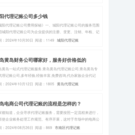
审批，专业且正规，保障经济责任，免除企业后顾之忧。4. 减
失：可避...
阳代理记账公司多少钱
城阳代理记账公司费用探秘》一、城阳代理记账公司的服务范围
绍城阳代理记账公司为企业提供的注册、变更、注销、年检、记
等多种服务内容。二、收费标准分析（一）小规模纳税人收费阐
间：2024年10月30日 阅读：1149
城阳代理记账
小规模纳税人代理记账的常见价格区间，如每月100元起、200
月等。（二...
岛黄岛财务公司哪家好，服务好价格低的
岛黄岛一站式代理记账服务,青岛黄岛代理记账公司,青岛黄岛专
代理记账公司,多年经验,经验丰富,免费咨询,代办家族企业代记
,股份公司代理记账/做账,公司变更转让等全程代办,客服在线,专
间：2024年10月12日 阅读：1805
黄岛代理记账
从事公司代理记账多年,代理记账专业,足不出户代理记账。,来电
.
岛电商公司代理记账的流程是怎样的？
家都知道，企业寻求代理记账服务，需要按照一定流程来进行，
而使企业账务处理工作规范、有序开展，这对于市场中的电商公
来说也是如此。那么，电商公司代理记账的流程是怎样的?接下
间：2024年08月26日 阅读：869
市南区代理记账
，本文来带您对此进行具体了解!一般来说，有关于电商公司代