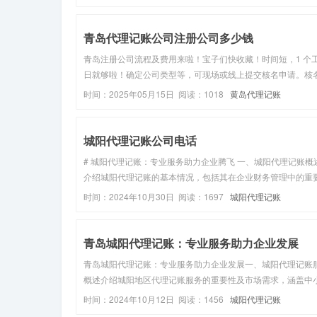
初创企业、小微企业、实业公司扎根发展的优选之地。对于胶
地企业而言，财税管理...
青岛代理记账公司注册公司多少钱
青岛注册公司流程及费用来啦！宝子们快收藏！时间短，1 个
日就够啦！确定公司类型等，可现场或线上提交核名申请。核
过后提交材料，预审通过后按Y约时间去工商局递交申请。然
时间：2025年05月15日 阅读：1018
黄岛代理记账
能領取执照和公章啦，现在申请公章还是免费的哦！注册费一
300-500 ...
城阳代理记账公司电话
# 城阳代理记账：专业服务助力企业腾飞 一、城阳代理记账概
介绍城阳代理记账的基本情况，包括其在企业财务管理中的重
性。二、代理记账流程 （一）市场调研与选择服务提供商讲述
时间：2024年10月30日 阅读：1697
城阳代理记账
解城阳代理记账市场及选择合适服务提供商的方法。（二）联
询与签订合同说明与...
青岛城阳代理记账：专业服务助力企业发展
青岛城阳代理记账：专业服务助力企业发展一、城阳代理记账
概述介绍城阳地区代理记账服务的重要性及市场需求，涵盖中
业对专业财税服务的依赖。二、代理记账流程详解（一）市场
时间：2024年10月12日 阅读：1456
城阳代理记账
与选择阐述了解城阳代理记账服务市场及选择信誉良好服务提