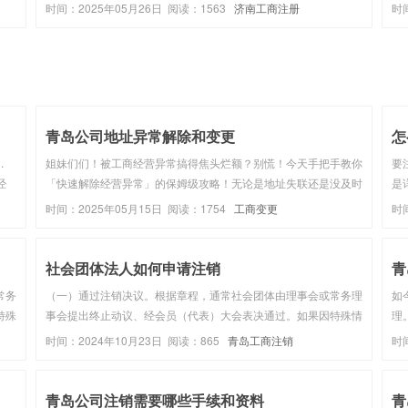
为合
理。2. 税务登记证：在营业执照办理完成后，需要在税务局进行
业
时间：2025年05月26日 阅读：1563
济南工商注册
时
交法
税务登记。3. 组织机构代码证：前往当地质量技术监督局办理。4.
基
健身教...
称
青岛公司地址异常解除和变更
怎
.
姐妹们们！被工商经营异常搞得焦头烂额？别慌！今天手把手教你
要
经
「快速解除经营异常」的保姆级攻略！无论是地址失联还是没及时
是
理税
公示信息，照着抄作业就能轻松搞定～快收好这份干货，别让异常
人
时间：2025年05月15日 阅读：1754
工商变更
时
处
影响公司信誉！地址异常:(通过登记的住所或者经营场所无法联xi)
算
遇到这种情况...
等
社会团体法人如何申请注销
青
常务
（一）通过注销决议。根据章程，通常社会团体由理事会或常务理
如
特殊
事会提出终止动议、经会员（代表）大会表决通过。如果因特殊情
理
况不能召开相应会议的，向社会公告，并经登记管理机关认
营
时间：2024年10月23日 阅读：865
青岛工商注销
时
指导
可。 （二）开展清算工作。在会计师事务所及有关部门的指导
务
下，组成清算组织，开始清...
网
青岛公司注销需要哪些手续和资料
青