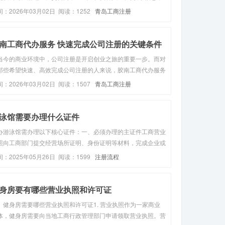
东投资比例；公司注册资金；公司经营范围，注册公司一般1-3
间：2026年03月02日 阅读：1252
青岛工商注册
工作日即可下证！公司注册下来后能拿到哪些资料？营业执照
正、副本）；公...
南工商代办服务 快速完成公司注册的关键条件
当今的商业环境中，公司注册是开启创业之旅的重要一步。而对
那些希望快速、高效完成公司注册的人来说，胶南工商代办服务
为了一个***吸引力的选择。那么，要实现快速完成公司注册，
间：2026年03月02日 阅读：1507
青岛工商注册
哪些关键条件呢？首先，准确齐全的资料准备是基础。这包括公
章程、股东身份证...
泳馆需要办理什么证件
办游泳馆需办理以下核心证件：一、必须办理的主证件‌工商营业
照‌向工商部门提交经营场所证明、身份证明等材料，完成企业或
体注册登记。这是合法经营的基础证件。‌公共场所卫生许可证‌需
间：2025年05月26日 阅读：1599
注册流程
供泳池循环消毒方案、水质检测报告、从业人员健康证明等材
由卫生监...
身房要有哪些营业执照和许可证
、健身房需要哪些营业执照和许可证1. 营业执照作为一家商业
体，健身房需要向当地工商行政管理部门申请领取营业执照。营