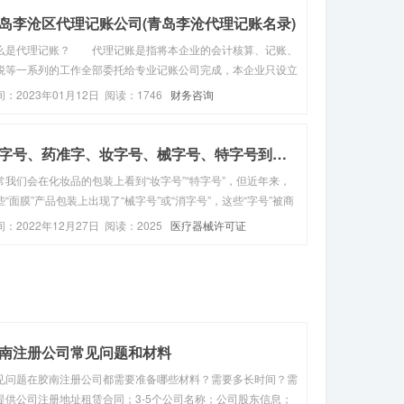
岛李沧区代理记账公司(青岛李沧代理记账名录)
么是代理记账？ 代理记账是指将本企业的会计核算、记账、
税等一系列的工作全部委托给专业记账公司完成，本企业只设立
纳人员，负责日常货币收支业务和财产保管等工作。代理记账公
间：2023年01月12日 阅读：1746
财务咨询
的成立条件1、专职从业人员不少于3名；2、主管代理记账业务
负责人具有会计...
消字号、药准字、妆字号、械字号、特字号到底代表什么...
常我们会在化妆品的包装上看到“妆字号”“特字号”，但近年来，
些“面膜”产品包装上出现了“械字号”或“消字号”，这些“字号”被商
作为卖点，在市场上掀起热潮。这些“字号”到底代表什么呢？“妆
间：2022年12月27日 阅读：2025
医疗器械许可证
号”化妆品化妆品上标注的“妆字号”，是非特殊用途化妆品经...
南注册公司常见问题和材料
见问题在胶南注册公司都需要准备哪些材料？需要多长时间？需
提供公司注册地址租赁合同；3-5个公司名称；公司股东信息；