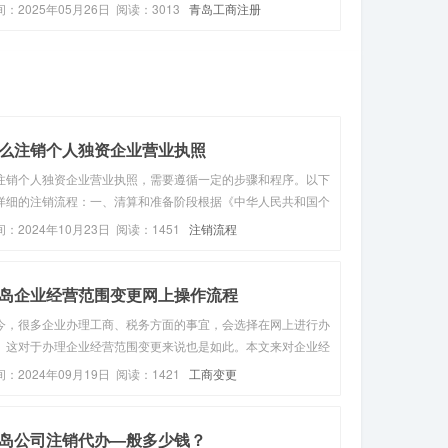
执照是证明企业合法经营的重要凭证，也是企业进行商业活动的
间：2025年05月26日 阅读：3013
青岛工商注册
础。在申请营业执照之前，您需要准备相关的材料，包括企业名
、地址、经营范...
么注销个人独资企业营业执照
注销个人独资企业营业执照，需要遵循一定的步骤和程序。以下
详细的注销流程：一、清算和准备阶段根据《中华人民共和国个
独资企业法》第二十六条，个人独资企业解散时，应当进行清
间：2024年10月23日 阅读：1451
注销流程
。因此，在注销前，需要对企业的财产进行清算，处理债权债务
问题。准备好相关材...
岛企业经营范围变更网上操作流程
今，很多企业办理工商、税务方面的事宜，会选择在网上进行办
。这对于办理企业经营范围变更来说也是如此。本文来对企业经
范围变更网上操作流程进行介绍！如今，很多企业办理工商、税
间：2024年09月19日 阅读：1421
工商变更
方面的事宜，为了节省办理时间，提高办事效率，其一般选择在
上进行办理。这对...
岛公司注销代办—般多少钱？