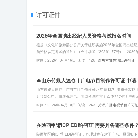
的方法，包括通过多...
许可证件
2026年全国演出经纪人员资格考试报名时间
根据《文化和旅游部办公厅关于组织实施2026年全国演出经纪
员资格认定考试的通知》（办市场函〔2026〕77号），2026
国演出经纪人员资格认定考试定于2026年5月30日举行。一、
时间：2026年04月16日 阅读：126
潍坊营业性演出许可证
名条件（一）同时符合下列条件的人员可以报名参加全国演出
人员...
🔥山东传媒人速存｜
山东传媒人速存｜广电节目制作许可证 申请材料+要求全攻略
开传媒公司、做影视综艺、网剧动画的宝子⚠️ 本地办理广播电
节目制作经营许可证，材料、要求一次性讲透，照着准备不跑
时间：2026年04月10日 阅读：243
菏泽广播电视节目许可
不踩坑！不管是新公司办证、还是资质续期，这篇山东专属攻
接抄作业，合规...
在陕西申请ICP EDI许可证 需要具备哪些条件
陕西地区的ICP和EDI许可证，办理难度仅次于广东。原因如下