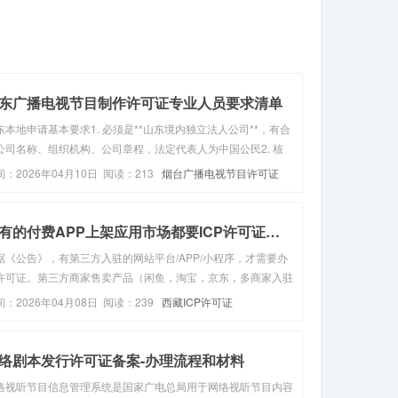
记账服务流程，其...
东广播电视节目制作许可证专业人员要求清单
东本地申请基本要求1. 必须是**山东境内独立法人公司**，有合
公司名称、组织机构、公司章程，法定代表人为中国公民2. 核
硬性要求：配备不少于3名广播电视及相关专业管理人员（缺一
间：2026年04月10日 阅读：213
烟台广播电视节目许可证
可，纯行政、财务人员不计入），具体要求清单如下 人数要求
可缩...
所有的付费APP上架应用市场都要ICP许可证吗？
据《公告》，有第三方入驻的网站平台/APP/小程序，才需要办
许可证。第三方商家售卖产品（闲鱼，淘宝，京东，多商家入驻
小程序，等等）第三方用户发布信息（抖音，今日头条，知乎，
间：2026年04月08日 阅读：239
西藏ICP许可证
博，豆瓣，天涯社区，虎扑论坛，交友小程序，相亲平台，招聘
台等等）总结...
络剧本发行许可证备案-办理流程和材料
络视听节目信息管理系统是国家广电总局用于网络视听节目内容