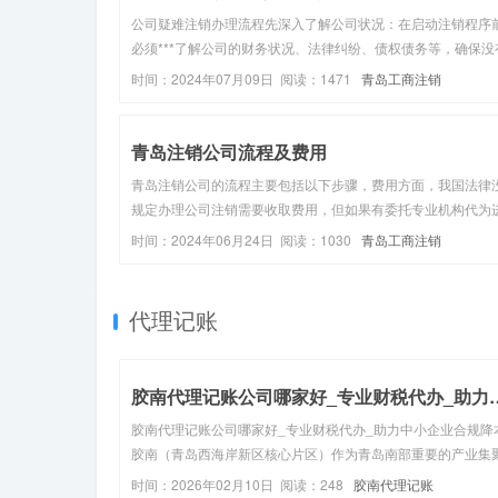
公司疑难注销办理流程先深入了解公司状况：在启动注销程序
必须***了解公司的财务状况、法律纠纷、债权债务等，确保没
遗漏。公司疑难注销是一个复杂而细致的过程，需要充分准备
时间：2024年07月09日 阅读：1471
青岛工商注销
心规划和认真执行。在整个过程中，与专业的财税咨询团队和
团队紧密合作是至关...
青岛注销公司流程及费用
青岛注销公司的流程主要包括以下步骤，费用方面，我国法律
规定办理公司注销需要收取费用，但如果有委托专业机构代为
注销办理的话，则就会收取相应的代理费，具体费用根据公司
时间：2024年06月24日 阅读：1030
青岛工商注销
情况和注销难易程度而定，一般在3千元到8千元不等。一、注
公司国税、地税登记...
代理记账
胶南代理记账公司哪家好_专业
胶南代理记账公司哪家好_专业财税代办_助力中小企业合规降
胶南（青岛西海岸新区核心片区）作为青岛南部重要的产业集
地，依托便利的交通、完善的营商配套和专属财税扶持政策，
时间：2026年02月10日 阅读：248
胶南代理记账