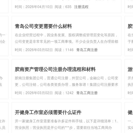
踩
公司专属注意事项，***适配广电资质办理，从头到尾不踩坑✅不
股
时间：2026年04月10日 阅读：635
注册流程
时
真实
管是新创业注册公司，还是为了办广电证补全公司资质，照着这些
个
要求来，后续办证...
（
青岛公司变更需要什么材料
胶
的一
在企业经营过程中，因业务发展、股权调整或管理层变化等原因，
在
到企
公司变更是非常常见的一项工商事项。不少企业负责人在办理前都
于
记及
会关心一个核心问题：青岛公司变更需要什么材料?本文将围绕这
成
时间：2026年03月02日 阅读：1146
青岛工商注册
时
是最
一问题，从材料清单、办理流在企业经营过程中，因业务发展、股
有
权调整或管理层变化...
司
胶南资产管理公司注册办理流程和材料
游
办
胶南注册集团公司，普通公司注册，外贸公司，金融公司，公司变
开
法
更，公司注销，公司各类资质办理，服务靠谱！集团公司注册要求
执
有哪些？集团公司注册需提交的材料1、母公定代表人签署的《企
个
时间：2026年03月02日 阅读：1242
青岛工商注册
时
：青
业集团设立登记申请书》(母公司加盖);2、母公司签署的《代表或
提
者共同委托代理...
料，
开健身工作室必须需要什么证件
健
生许
开一家健身工作室需要准备许多证件和手续，以下是详细清单：1.
一
人员
营业执照：营业执照是开公司的***步，需要前往当地工商局办
实