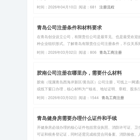
者，发现很多人其实并不是不想自己办，而是不清楚流程、怕
时间：2026年04月10日 阅读：681
注册流程
坑、怕后续税务麻烦。所以这篇文章，我就把青岛注册公司的
流程、费用，以及新手最...
青岛公司注册条件和材料要求
在青岛创业设立公司，有限责任公司是最常见、也是最受欢迎
种企业组织形式。了解青岛有限责任公司注册条件，不仅关系
业能否顺利取得营业执照，更直接影响后续银行开户、税务登
时间：2026年03月02日 阅读：806
青岛工商注册
正常经营。在青岛创业设立公司，有限责任公司是最常见、也
受欢迎的一种企业组...
胶南公司注册在哪里办，需要什么材料
胶南（现属青岛西海岸新区/黄岛区）公司注册，可线上一网通
或线下窗口办理，核心材料为**核名、地址证明、章程、股东/
人/监事身份材料。 一、办理地点（2026年最新） 1. 线下窗口
时间：2026年03月02日 阅读：1544
青岛工商注册
（胶南/黄岛区）西海岸新区政务服务中心（胶南主厅） 地址
岛市...
青岛健身房需要办理什么证件和手续
‌开健身房必须办理的核心证件包括营业执照、消防许可证、卫
可证和税务登记证‌，同时还需完成租赁合同备案、消防验收、