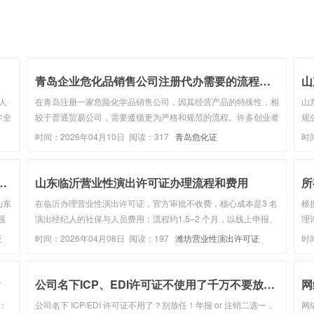
确保财务数据的***...
理
青岛企业危化品销售公司注册代办需要的流程步骤
山
人
在青岛注册一家危险化学品销售公司，因其经营产品的特殊性，相
山
年全
较于普通贸易公司，需要遵循更为严格和规范的流程。许多创业者
规
报
或企业会选择委托专业的代办服务机构来协助办理，以确保合规与
心
时间：2026年04月10日 阅读：317
青岛危化证
时
经纪
高效。以下将系统性地阐述青岛企业危化品销售公司注册代办通常
不
涉及的核心流程与步...
（不
广电节目制作许可证 申请材料+要...
山东临沂营业性演出许可证办理流程和费用
山东
在临沂办理营业性演出许可证，官方审批不收费，核心成本是3 名
根
视
演出经纪人的社保与人员费用；流程约1.5–2 个月，以线上申报、
理
空、
文旅部门审核、现场核查、领证为主。一、办理条件（临沂通用）
的
证
时间：2026年04月08日 阅读：197
潍坊营业性演出许可证
时
略直
主体：公司制企业（个体工商户不可），营业执照经营范围含演出
微
经纪 / ...
平
？
公司名下ICP、EDI许可证不使用了千万不要放任不...
网
：
公司名下 ICP/EDI 许可证不用了？别放任！年报 or 注销二选一，
网