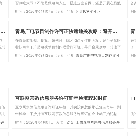
有
否则吃大亏！不管是做电商入驻、搭建企业官网，还是开展在线数
备
看员
据处理业务，ICP、EDI 许可证都是企业的 “合规通行证”。但很多
备
时间：2026年04月07日 阅读：115
河北ICP许可证
时
托代
公司业务调整后，就把闲置的 ICP/EDI 许可证扔...
据
备
上市公司子公司办理ICP许可证，需母公司证明吗？
青岛广电节目制作许可证快速通关攻略：避开雷区，10...
司
在青岛做影视、传媒、短视频、综艺动画制作的老板，是不是都盼
在
这时
着快点拿下广播电视节目制作经营许可证，早日合规接单、对接平
了
出证
台资源？偏偏很多企业踩坑无数，材料反复补正、审核屡屡驳回，
务
时间：2026年03月25日 阅读：416
青岛广播电视节目制作许可
时
证的
原本半个月能搞定的事，拖上一两个月还没动静，白白错失业务机
营
证
证
会。其实想要快速通...
证
互联网宗教信息服务许可证年检流程和时间
务管
互联网宗教信息服务许可证年检，其实没你想的那么复杂每年一到
一
式向
年检季，不少持有互联网宗教信息服务许可证的企业就开始犯愁：
例
互联
材料怎么准备？流程走哪几步？时间节点要注意什么？别急，今天
民
务许
时间：2026年04月01日 阅读：212
山西互联网宗教信息服务许
时
、主
咱们就来把这件事掰开揉碎讲清楚，让你轻松应对年检，少走弯
关
可证
可
路。年检不是“走过场...
互联